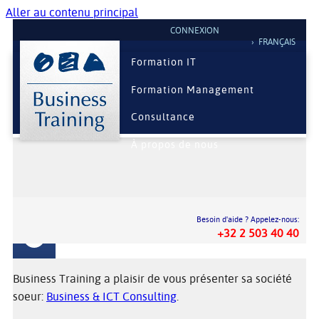
Aller au contenu principal
CONNEXION
FRANÇAIS
Formation IT
Formation Management
Consultance
À propos de nous
Besoin d'aide ? Appelez-nous:
Business and ICT Consulting
+32 2 503 40 40
Business Training a plaisir de vous présenter sa société
soeur:
Business & ICT Consulting
.