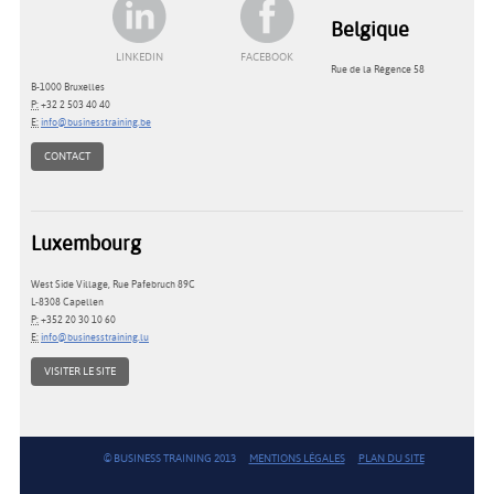
Belgique
LINKEDIN
FACEBOOK
Rue de la Régence 58
B-1000 Bruxelles
P:
+32 2 503 40 40
E:
info@businesstraining.be
CONTACT
Luxembourg
West Side Village, Rue Pafebruch 89C
L-8308 Capellen
P:
+352 20 30 10 60
E:
info@businesstraining.lu
VISITER LE SITE
© BUSINESS TRAINING 2013
MENTIONS LÉGALES
PLAN DU SITE